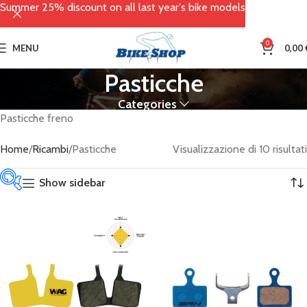
Summer 25% discount on all last year's bike models
0
MENU
0,00
Pasticche
Categories
Pasticche freno
Home
Ricambi
Pasticche
Visualizzazione di 10 risultati
Show sidebar
Tag prodotto