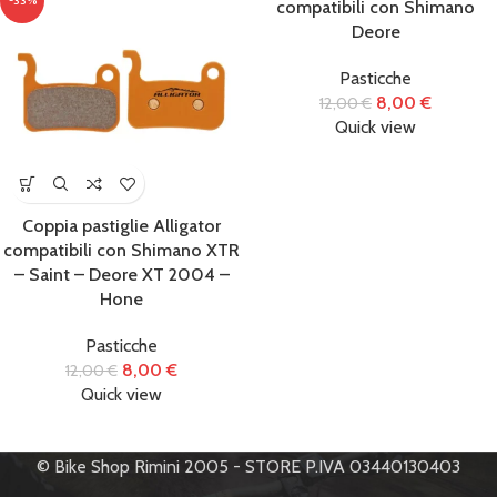
-33%
-33%
compatibili con Shimano
Deore
Pasticche
8,00
€
12,00
€
Quick view
Coppia pastiglie Alligator
compatibili con Shimano XTR
– Saint – Deore XT 2004 –
Hone
Pasticche
8,00
€
12,00
€
Quick view
© Bike Shop Rimini 2005 - STORE P.IVA 03440130403