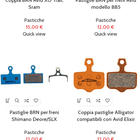
Coppia BRN Avid XO Trail,
Pastiglie BRN per freni Avid
Sram
modello BB5
Pasticche
Pasticche
15,00
€
12,00
€
Quick view
Quick view
Pastiglie BRN per freni
Coppia pastiglie Alligator
Shimano Deore/SLX
compatibili con Avid Elixir
Pasticche
Pasticche
12,00
€
12,00
€