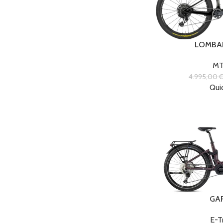
LOMBA
MT
4.995,00
Qui
GA
E-T