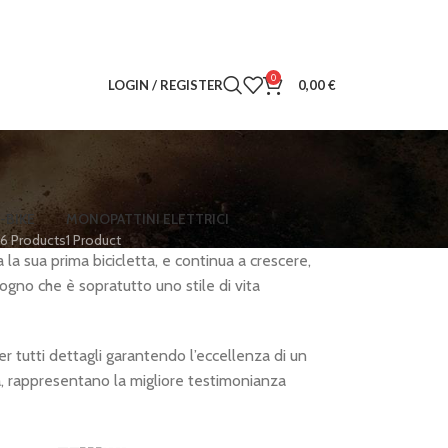
0
LOGIN / REGISTER
0,00
€
-BIKE
MONOPATTINI ELETTRICI
6 Products
1 Product
a sua prima bicicletta, e continua a crescere,
gno che è sopratutto uno stile di vita
r tutti dettagli garantendo l’eccellenza di un
ità, rappresentano la migliore testimonianza