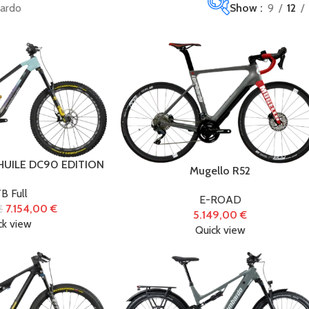
ardo
Show
9
12
Categorie
prodotto
Abbigliamento
(6
UILE DC90 EDITION
Accessori
(434)
Mugello R52
B Full
Biciclette
(122
E-ROAD
7.154,00
€
€
5.149,00
€
ck view
Quick view
E-Bike
(86)
Monopattini
Elettrici
(1)