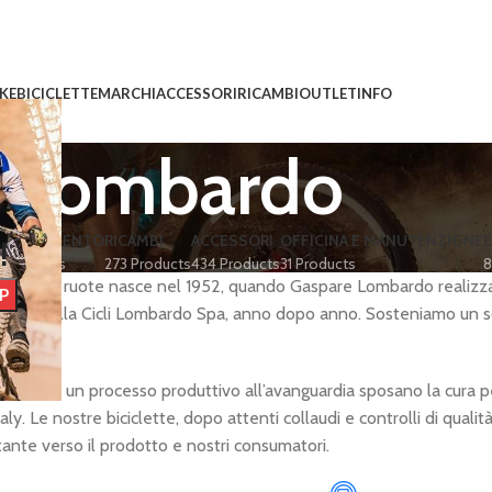
IKE
BICICLETTE
MARCHI
ACCESSORI
RICAMBI
OUTLET
INFO
Lombardo
BBIGLIAMENTO
RICAMBI
ACCESSORI
OFFICINA E MANUTENZIONE
E
!
 Products
273 Products
434 Products
31 Products
8
rtà su due ruote nasce nel 1952, quando Gaspare Lombardo realizza l
ale, nella Cicli Lombardo Spa, anno dopo anno. Sosteniamo un so
libero.
logica e un processo produttivo all’avanguardia sposano la cura pe
ly. Le nostre biciclette, dopo attenti collaudi e controlli di qual
tante verso il prodotto e nostri consumatori.