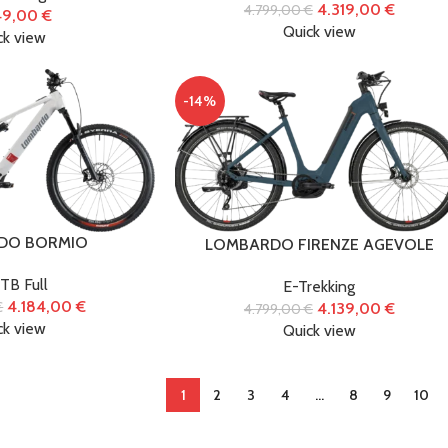
4.319,00
€
4.799,00
€
49,00
€
Quick view
ck view
-14%
DO BORMIO
LOMBARDO FIRENZE AGEVOLE
TB Full
E-Trekking
4.184,00
€
€
4.139,00
€
4.799,00
€
ck view
Quick view
1
2
3
4
…
8
9
10