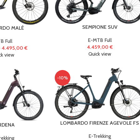
Officina e
SEMPIONE SUV
RDO MALÉ
manutenzione
(31
E-MTB Full
B Full
4.459,00
€
4.495,00
€
€
Ricambi
(273)
Quick view
ck view
-10%
Ricambi per
Monopattino
Elettrico
(26)
Tag prodotto
LOMBARDO FIRENZE AGEVOLE FS
RDENA
E-Trekking
rekking