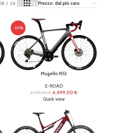
18
24
-10%
6)
Mugello R52
)
E-ROAD
4.499,00
€
4.999,00
€
Quick view