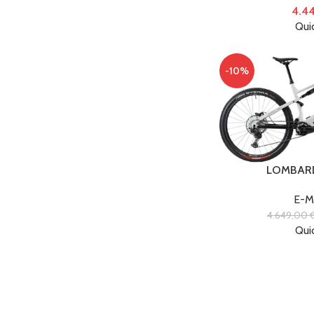
4.4
Qui
-10%
LOMBAR
E-M
4.649,00
Qui