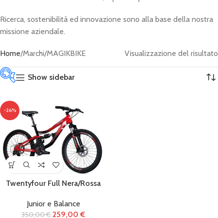
Ricerca, sostenibilità ed innovazione sono alla base della nostra
missione aziendale.
Home
Marchi
MAGIKBIKE
Visualizzazione del risultato
Show sidebar
Categorie
-26%
prodotto
Abbigliamento
(66)
Twentyfour Full Nera/Rossa
Accessori
(434)
Junior e Balance
Biciclette
(122)
259,00
€
350,00
€