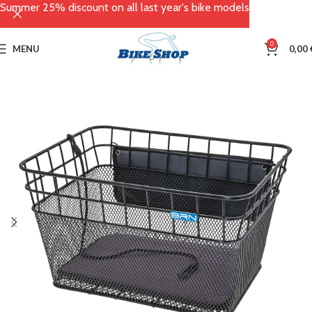
Summer 25% discount on all last year's bike models
0
MENU
0,00