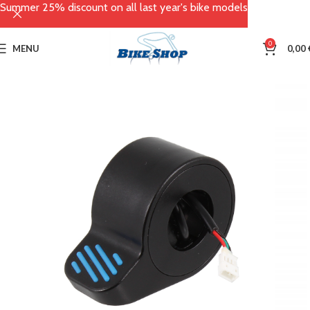
Summer 25% discount on all last year's bike models
0
MENU
0,00