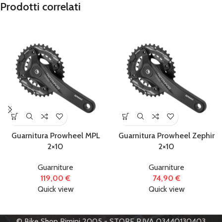
Prodotti correlati
Guarnitura Prowheel MPL
Guarnitura Prowheel Zephir
2×10
2×10
Guarniture
Guarniture
119,00
€
74,90
€
Quick view
Quick view
© Bike Shop Rimini 2005 - STORE P.IVA 03440130403