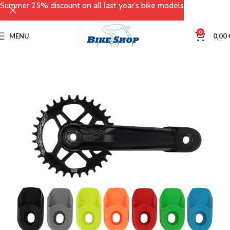
Summer 25% discount on all last year's bike models
0
MENU
0,00