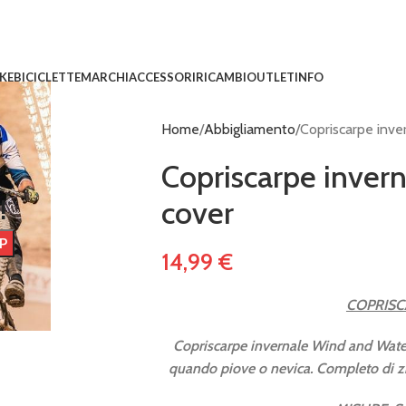
IKE
BICICLETTE
MARCHI
ACCESSORI
RICAMBI
OUTLET
INFO
Home
Abbigliamento
Copriscarpe inve
Copriscarpe invern
!
cover
14,99
€
COPRISC
Copriscarpe invernale Wind and Water
quando piove o nevica. Completo di zip