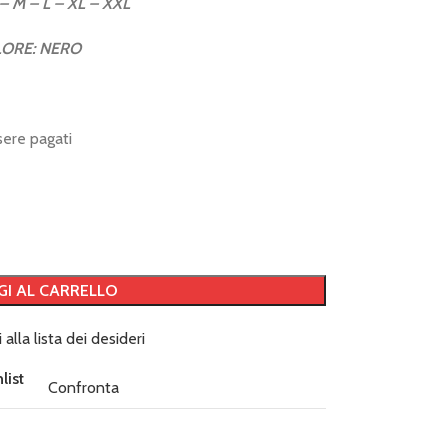
– M – L – XL – XXL
ORE: NERO
sere pagati
GI AL CARRELLO
 alla lista dei desideri
list
Confronta