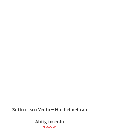
Sotto casco Vento – Hot helmet cap
Passamont
Abbigliamento
Ab
7,90
€