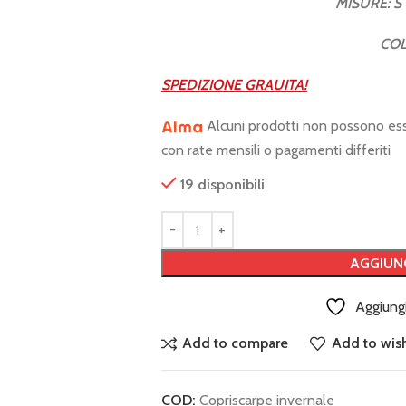
MISURE: S 
COL
SPEDIZIONE GRAUITA!
Alcuni prodotti non possono es
con rate mensili o pagamenti differiti
19 disponibili
AGGIUN
Aggiungi
Add to compare
Add to wish
COD:
Copriscarpe invernale