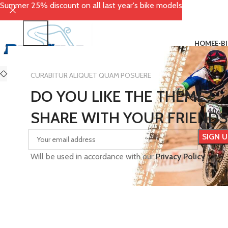
Summer 25% discount on all last year's bike models
HOME
E-B
Click to enlarge
CURABITUR ALIQUET QUAM POSUERE
DO YOU LIKE THE THEME?
SHARE WITH YOUR FRIENDS
Will be used in accordance with our
Privacy Policy