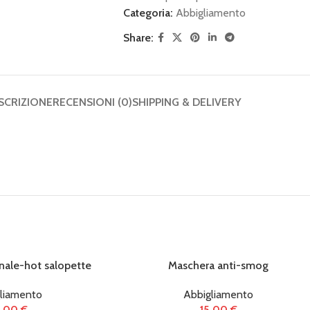
Categoria:
Abbigliamento
Share:
SCRIZIONE
RECENSIONI (0)
SHIPPING & DELIVERY
nale-hot salopette
Maschera anti-smog
liamento
Abbigliamento
9,00
€
15,00
€