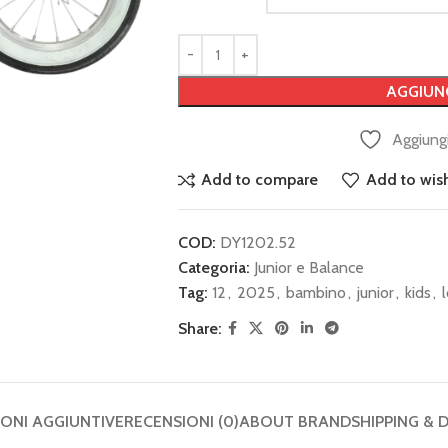
AGGIUN
Aggiungi
Add to compare
Add to wish
COD:
DY1202.52
Categoria:
Junior e Balance
Tag:
12
,
2025
,
bambino
,
junior
,
kids
,
Share:
ONI AGGIUNTIVE
RECENSIONI (0)
ABOUT BRAND
SHIPPING & 