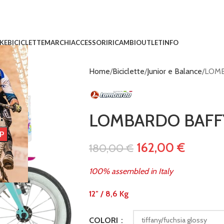
IKE
BICICLETTE
MARCHI
ACCESSORI
RICAMBI
OUTLET
INFO
Home
Biciclette
Junior e Balance
LOMB
!
LOMBARDO BAFF
162,00
€
180,00
€
100% assembled in Italy
12″
/ 8,6 Kg
COLORI