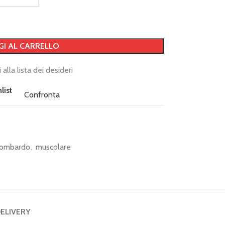
GI AL CARRELLO
 alla lista dei desideri
list
Confronta
lombardo
,
muscolare
DELIVERY