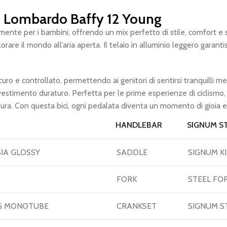
Lombardo Baffy 12 Young
mente per i bambini, offrendo un mix perfetto di stile, comfort e 
plorare il mondo all’aria aperta. Il telaio in alluminio leggero gara
ro e controllato, permettendo ai genitori di sentirsi tranquilli ment
estimento duraturo. Perfetta per le prime esperienze di ciclismo, 
entura. Con questa bici, ogni pedalata diventa un momento di gioia e
HANDLEBAR
SIGNUM S
SIA GLOSSY
SADDLE
SIGNUM K
FORK
STEEL FOR
TIG MONOTUBE
CRANKSET
SIGNUM S