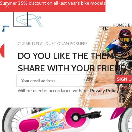
Summer 25% discount on all last year's bike models
HOME
E-B
CURABITUR ALIQUET QUAM POSUERE
-10%
DO YOU LIKE THE THEME?
SHARE WITH YOUR FRIENDS
Will be used in accordance with our
Privacy Policy