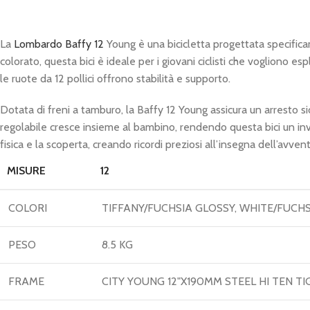
La
Lombardo Baffy 12
Young è una bicicletta progettata specifica
colorato, questa bici è ideale per i giovani ciclisti che vogliono es
le ruote da 12 pollici offrono stabilità e supporto.
Dotata di freni a tamburo, la Baffy 12 Young assicura un arresto sicu
regolabile cresce insieme al bambino, rendendo questa bici un inv
fisica e la scoperta, creando ricordi preziosi all’insegna dell’avv
MISURE
12
COLORI
TIFFANY/FUCHSIA GLOSSY, WHITE/FUCH
PESO
8.5 KG
FRAME
CITY YOUNG 12"X190MM STEEL HI TEN 