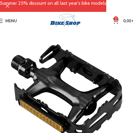
Summer 25% discount on all last year's bike models
0
MENU
0,00