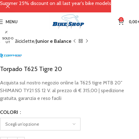
Summer 25% discount on all last year's bike models
Click to enlarge
0
MENU
0,00
SOLD O
Home
Biciclette
Junior e Balance
UT
Torpado T625 Tigre 20
Acquista sul nostro negozio online la T625 tigre MTB 20″
SHIMANO TY21 SS 12 V. al prezzo di € 315,00 | spedizione
gratuita, garanzia e reso facili
COLORI