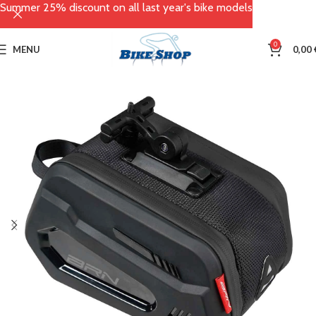
Summer 25% discount on all last year's bike models
0
MENU
0,00