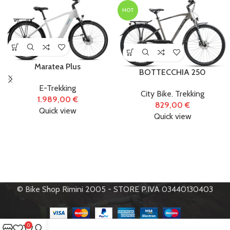
HOT
Maratea Plus
BOTTECCHIA 250
E-Trekking
City Bike
,
Trekking
1.989,00
€
829,00
€
Quick view
Quick view
© Bike Shop Rimini 2005 - STORE P.IVA 03440130403
0