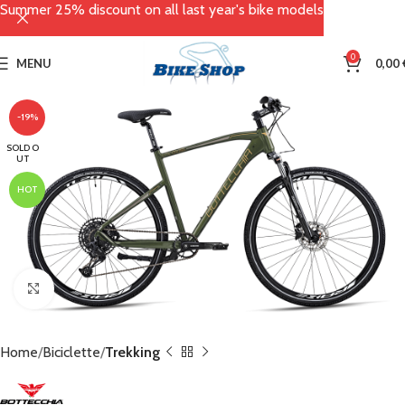
Summer 25% discount on all last year's bike models
0
MENU
0,00
-19%
SOLD O
UT
HOT
Click to enlarge
Home
Biciclette
Trekking