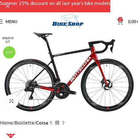
Summer 25% discount on all last year's bike models
0
MENU
0,00
SOLD O
UT
HOT
Click to enlarge
Home
Biciclette
Corsa