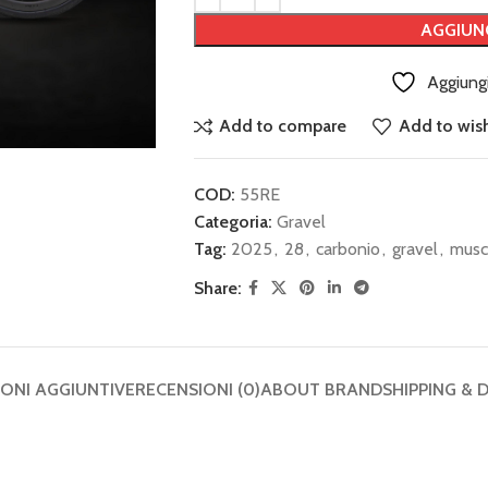
AGGIUN
Aggiungi
Add to compare
Add to wish
COD:
55RE
Categoria:
Gravel
Tag:
2025
,
28
,
carbonio
,
gravel
,
musc
Share:
ONI AGGIUNTIVE
RECENSIONI (0)
ABOUT BRAND
SHIPPING & 