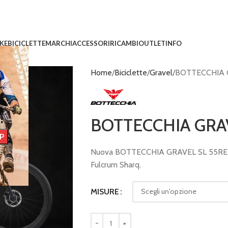
IKE
BICICLETTE
MARCHI
ACCESSORI
RICAMBI
OUTLET
INFO
Home
Biciclette
Gravel
BOTTECCHIA 
!
BOTTECCHIA GRA
Nuova BOTTECCHIA GRAVEL SL 55RE 
Fulcrum Sharq.
MISURE