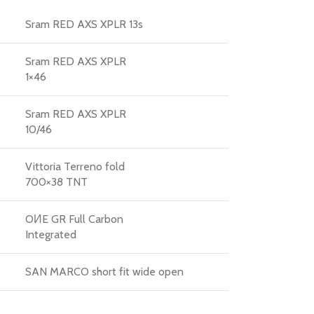
Sram RED AXS XPLR 13s
Sram RED AXS XPLR
1×46
Sram RED AXS XPLR
10/46
Vittoria Terreno fold
700×38 TNT
OИE GR Full Carbon
Integrated
SAN MARCO short fit wide open