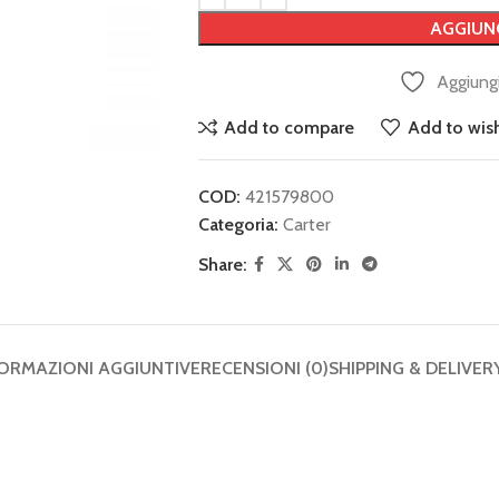
AGGIUN
Aggiungi
Add to compare
Add to wish
COD:
421579800
Categoria:
Carter
Share:
ORMAZIONI AGGIUNTIVE
RECENSIONI (0)
SHIPPING & DELIVER