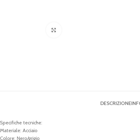
Click to enlarge
DESCRIZIONE
INF
Specifiche tecniche:
Materiale: Acciaio
Colore: Nero/grigio