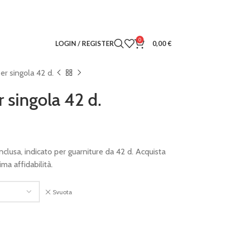
0
LOGIN / REGISTER
0,00
€
per singola 42 d.
r singola 42 d.
 inclusa, indicato per guarniture da 42 d. Acquista
ima affidabilità.
Svuota