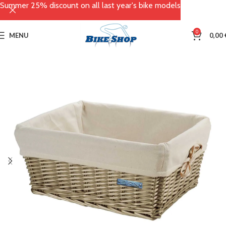
Summer 25% discount on all last year's bike models
0
MENU
0,00