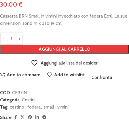
30,00
€
Cassetta BRN Small in vimini invecchiato con federa Ecrù. Le sue
dimensioni sono 41 x 31 x 19 cm.
AGGIUNGI AL CARRELLO
Aggiungi alla lista dei desideri
Add to compare
Add to wishlist
Confronta
COD:
CE97IN
Categoria:
Cestini
Tag:
cestino
,
fodera
,
small
,
vimini
Share: