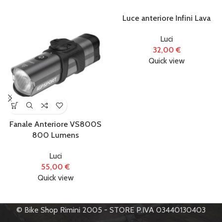
Luce anteriore Infini Lava
Luci
32,00
€
Quick view
Fanale Anteriore VS800S
800 Lumens
Luci
55,00
€
Quick view
© Bike Shop Rimini 2005 - STORE P.IVA 03440130403