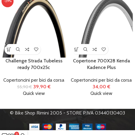
-29%
Challenge Strada Tubeless
Copertone 700X28 Kenda
ready 700x25c
Kadence Plus
Copertoncini per bici da corsa
Copertoncini per bici da corsa
39,90
€
34,00
€
55,90
€
Quick view
Quick view
© Bike Shop Rimini 2005 - STORE P.IVA 03440130403
0