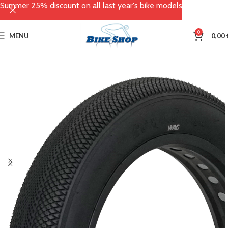
Summer 25% discount on all last year's bike models
0
MENU
0,00