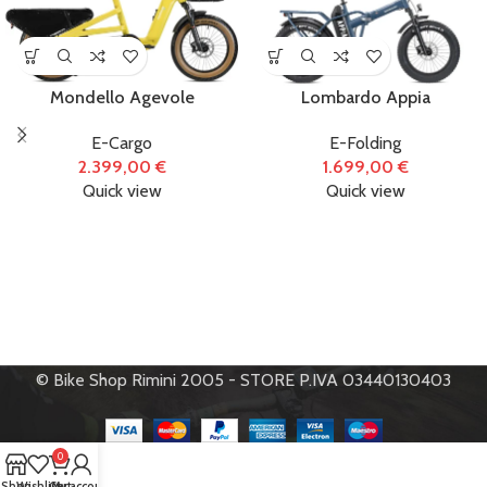
Mondello Agevole
Lombardo Appia
E-Cargo
E-Folding
2.399,00
€
1.699,00
€
Quick view
Quick view
© Bike Shop Rimini 2005 - STORE P.IVA 03440130403
0
Shop
Wishlist
Cart
My account