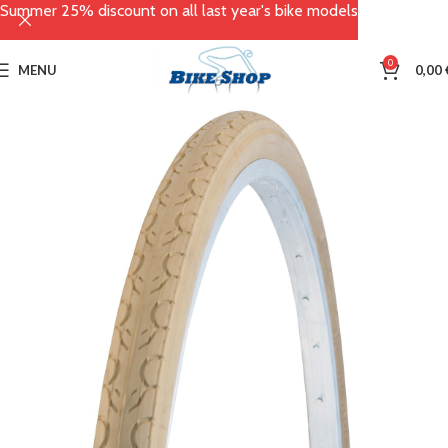
Summer 25% discount on all last year's bike models
0
MENU
0,00