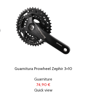
Guarnitura Prowheel Zephir 3×10
Guarnitura
Guarniture
74,90
€
Quick view