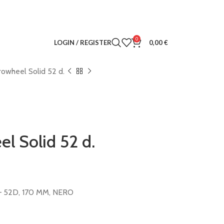
0
LOGIN / REGISTER
0,00
€
rowheel Solid 52 d.
l Solid 52 d.
52D, 170 MM, NERO