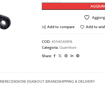
AGGIUN
Aggiungi
Add to compare
Add to wish
COD:
45540ANPA
Categoria:
Guarniture
Share:
ONE
RECENSIONI (0)
ABOUT BRAND
SHIPPING & DELIVERY