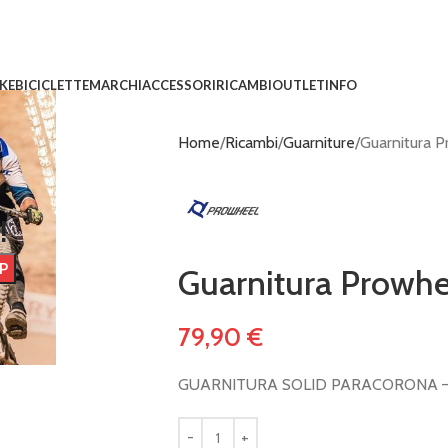
IKE
BICICLETTE
MARCHI
ACCESSORI
RICAMBI
OUTLET
INFO
Home
Ricambi
Guarniture
Guarnitura P
!
Guarnitura Prowhee
79,90
€
GUARNITURA SOLID PARACORONA – 