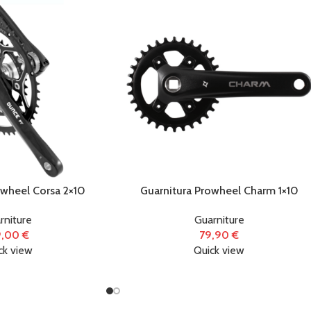
owheel Corsa 2×10
Guarnitura Prowheel Charm 1×10
rniture
Guarniture
9,00
€
79,90
€
ck view
Quick view