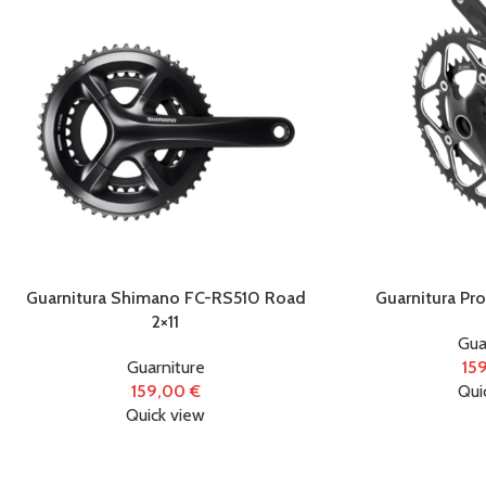
Guarnitura Shimano FC-RS510 Road
Guarnitura Pr
2×11
Gua
Guarniture
15
159,00
€
Qui
Quick view