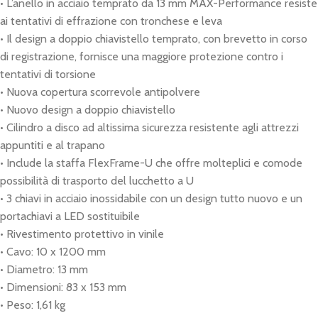
• L’anello in acciaio temprato da 13 mm MAX-Performance resiste
ai tentativi di effrazione con tronchese e leva
• Il design a doppio chiavistello temprato, con brevetto in corso
di registrazione, fornisce una maggiore protezione contro i
tentativi di torsione
• Nuova copertura scorrevole antipolvere
• Nuovo design a doppio chiavistello
• Cilindro a disco ad altissima sicurezza resistente agli attrezzi
appuntiti e al trapano
• Include la staffa FlexFrame-U che offre molteplici e comode
possibilità di trasporto del lucchetto a U
• 3 chiavi in acciaio inossidabile con un design tutto nuovo e un
portachiavi a LED sostituibile
• Rivestimento protettivo in vinile
• Cavo: 10 x 1200 mm
• Diametro: 13 mm
• Dimensioni: 83 x 153 mm
• Peso: 1,61 kg