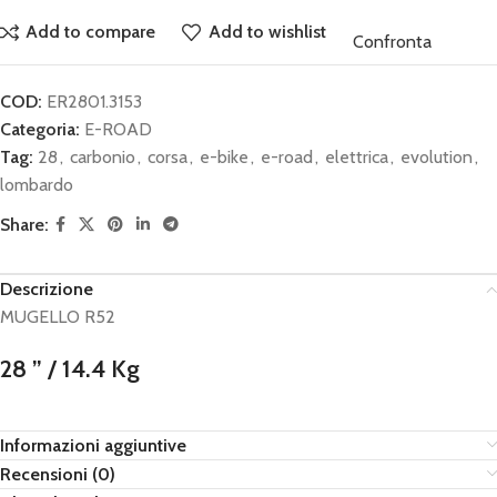
Add to compare
Add to wishlist
Confronta
COD:
ER2801.3153
Categoria:
E-ROAD
Tag:
28
,
carbonio
,
corsa
,
e-bike
,
e-road
,
elettrica
,
evolution
,
lombardo
Share:
Descrizione
MUGELLO R52
28 ” / 14.4 Kg
Informazioni aggiuntive
Recensioni (0)