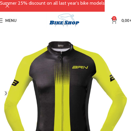
Summer 25% discount on all last year's bike models
0
MENU
0,00