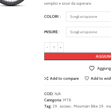
semplici e sicuri da superare.
COLORI
MISURE
AGGIUN
Aggiungi
Add to compare
Add to wish
COD:
N/A
Categoria:
MTB
Tag:
29
,
acciaio
,
Mountain Bike 29
,
mu