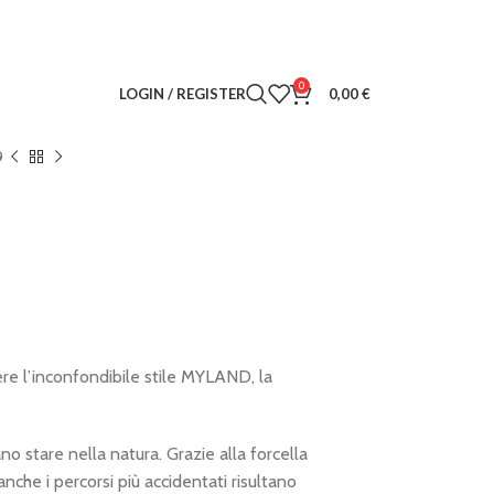
0
LOGIN / REGISTER
0,00
€
9
re l’inconfondibile stile MYLAND, la
o stare nella natura. Grazie alla forcella
nche i percorsi più accidentati risultano