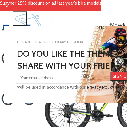
Summer 25% discount on all last year's bike models
HOME
E-B
CURABITUR ALIQUET QUAM POSUERE
DO YOU LIKE THE THEME?
SHARE WITH YOUR FRIENDS
Will be used in accordance with our
Privacy Policy