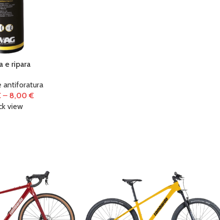
 e ripara
 e antiforatura
€
–
8,00
€
ck view