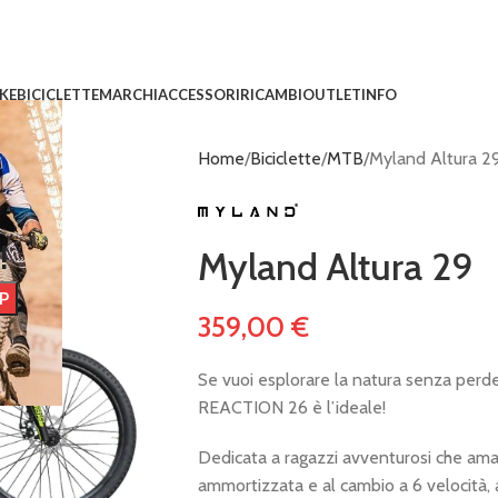
IKE
BICICLETTE
MARCHI
ACCESSORI
RICAMBI
OUTLET
INFO
Home
Biciclette
MTB
Myland Altura 2
!
Myland Altura 29
359,00
€
Se vuoi esplorare la natura senza perde
REACTION 26 è l’ideale!
Dedicata a ragazzi avventurosi che aman
ammortizzata e al cambio a 6 velocità, a