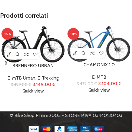
Prodotti correlati
-10%
-11%
CHAMONIX 1.0
BRENNERO URBAN
E-MTB
E-MTB Urban
,
E-Trekking
3.104,00
€
3.479,00
€
3.149,00
€
3.499,00
€
Quick view
Quick view
© Bike Shop Rimini 2005 - STORE P.IVA 03440130403