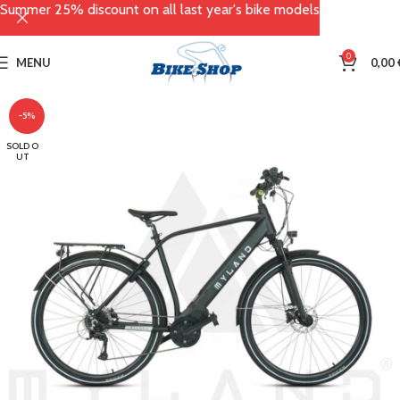
Summer 25% discount on all last year's bike models
0
MENU
0,00
-5%
SOLD O
UT