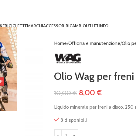
IKE
BICICLETTE
MARCHI
ACCESSORI
RICAMBI
OUTLET
INFO
Home
Officina e manutenzione
Olio pe
!
Olio Wag per freni
8,00
€
10,00
€
Liquido minerale per freni a disco,
250 
3 disponibili