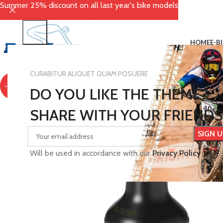
Summer 25% discount on all last year's bike models
HOME
E-B
CURABITUR ALIQUET QUAM POSUERE
-20%
DO YOU LIKE THE THEME?
SHARE WITH YOUR FRIENDS
Will be used in accordance with our
Privacy Policy