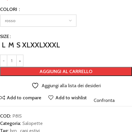
COLORI
SIZE
L
M
S
XL
XXL
XXXL
AGGIUNGI AL CARRELLO
Aggiungi alla lista dei desideri
Add to compare
Add to wishlist
Confronta
COD:
P8IS
Categoria:
Salopette
Tag:
brn
,
capi estivi