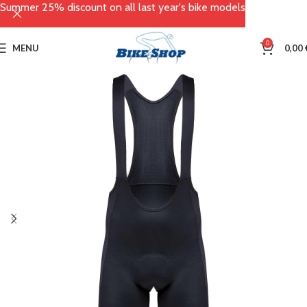
Summer 25% discount on all last year's bike models
0
MENU
0,00