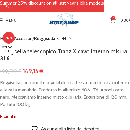
Summer 25% discount on all last year's bike models
Click to enlarge
0
MENU
0,00
Home
-15%
Accessori
Reggisella
SOLD O
Reggisella telescopico Tranz X cavo interno misura
UT
31.6
169,15
€
199,00
€
Reggisella con canotto regolabile in altezza tramite cavo interno
e leva la manubrio. Prodotto in alluminio 6061-T6. Anodizzato
nero. Meccanismo interno misto olio-aria. Escursione di 120 mm.
Portata 100 kg
Esaurito
Aggiungi alla lista dei desideri