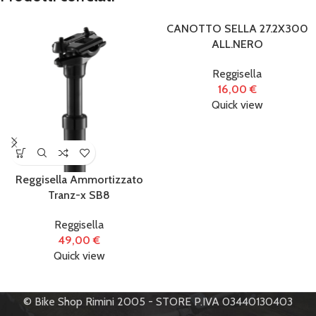
CANOTTO SELLA 27.2X300
ALL.NERO
Reggisella
16,00
€
Quick view
Reggisella Ammortizzato
Tranz-x SB8
Reggisella
49,00
€
Quick view
© Bike Shop Rimini 2005 - STORE P.IVA 03440130403