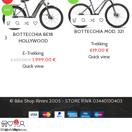
HOT
BOTTECCHIA MOD. 321
BOTTECCHIA BE18
HOLLYWOOD
Trekking
619,00
€
E-Trekking
Quick view
1.999,00
€
2.659,00
€
Quick view
© Bike Shop Rimini 2005 - STORE P.IVA 03440130403
0
Shop
Wishlist
Cart
My account