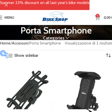
Summer 25% discount on all last year's bike models
0
MENU
0,00
Porta Smartphone
Categories
Home
Accessori
Porta Smartphone
Visualizzazione di 2 risultati
Show sidebar
Tag prodotto