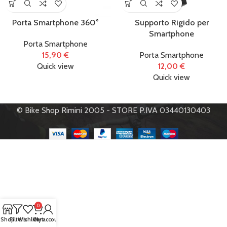
Porta Smartphone 360°
Supporto Rigido per
Smartphone
Porta Smartphone
15,90
€
Porta Smartphone
Quick view
12,00
€
Quick view
© Bike Shop Rimini 2005 - STORE P.IVA 03440130403
0
Shop
Filters
Wishlist
Cart
My account