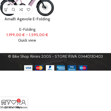
Abbigliamento
(66)
Amalfi Agevole E-Folding
Accessori
(434)
E-Folding
Biciclette
(122)
1.199,00
€
–
1.595,00
€
Quick view
E-Bike
(86)
© Bike Shop Rimini 2005 - STORE P.IVA 03440130403
Monopattini
Elettrici
(1)
Officina e
manutenzione
(31)
0
Shop
Filters
Wishlist
Cart
My account