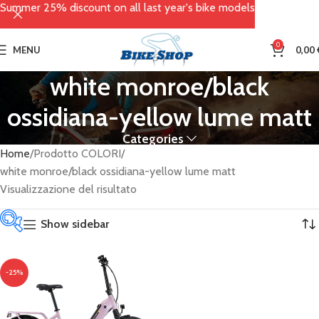
Summer 25% discount on all last year's bike models
0
MENU
0,00
white monroe/black
ossidiana-yellow lume matt
Categories
Home
Prodotto COLORI
white monroe/black ossidiana-yellow lume matt
Visualizzazione del risultato
Show sidebar
Categorie
-25%
prodotto