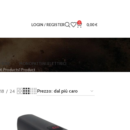
0
LOGIN / REGISTER
0,00
€
-BIKE
MONOPATTINI ELETTRICI
6 Products
1 Product
18
24