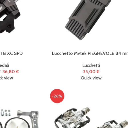
Ricambi
(273)
Ricambi per
Monopattino
Elettrico
(26)
MTB XC SPD
Lucchetto Mvtek PIEGHEVOLE 84 m
edali
Lucchetti
Tag prodotto
36,80
€
35,00
€
€
ck view
Quick view
-26%