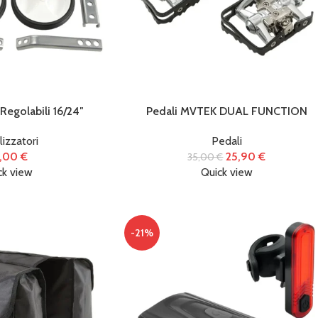
 Regolabili 16/24″
Pedali MVTEK DUAL FUNCTION
lizzatori
Pedali
,00
€
25,90
€
35,00
€
ck view
Quick view
-21%