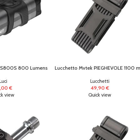
Abbigliamento
(6
Accessori
(434)
Biciclette
(122
E-Bike
(86)
e VS800S 800 Lumens
Lucchetto Mvtek PIEGHEVOLE 1100 
Luci
Lucchetti
Monopattini
,00
€
49,90
€
Elettrici
(1)
ck view
Quick view
Officina e
manutenzione
(31