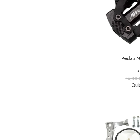
Pedali 
P
46,00
Qui