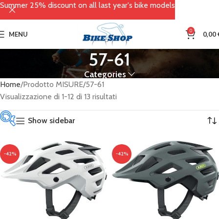
Summer 25% discount on all last year's bike models
0
MENU
0,00
57-61
Categories
Home
Prodotto MISURE
57-61
Visualizzazione di 1-12 di 13 risultati
Show sidebar
Categorie
-42%
-42%
prodotto
Abbigliamento
(66)