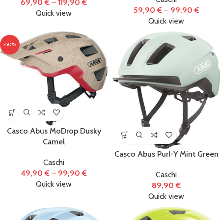
69,90
€
–
119,90
€
59,90
€
–
99,90
€
Quick view
Ricambi per
Quick view
Monopattino
Elettrico
(26)
-50%
Tag prodotto
Casco Abus MoDrop Dusky
Camel
Casco Abus Purl-Y Mint Green
Caschi
49,90
€
–
99,90
€
Caschi
Quick view
89,90
€
Quick view