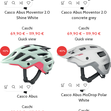
Accessori
(434)
Casco Abus Moventor 2.0
Casco Abus Moventor 2.0
Shine White
concrete grey
Biciclette
(122)
Caschi
Caschi
69,90
€
–
119,90
€
69,90
€
–
119,90
€
E-Bike
(86)
Quick view
Quick view
Monopattini
-42%
-40%
Elettrici
(1)
Officina e
manutenzione
(31)
Casco Abus MoDrop Polar
Casco Abus
Ricambi
(273)
White
Caschi
Caschi