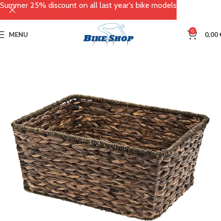
Summer 25% discount on all last year's bike models
0
MENU
0,00