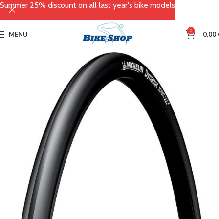
Summer 25% discount on all last year's bike models
0
MENU
0,00