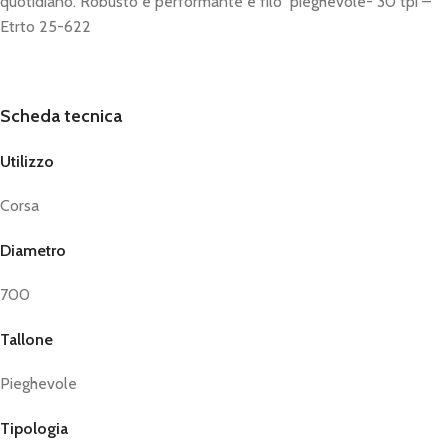
quotidiano. Robusto e performante e filo pieghevole- 30 tpi –
Etrto 25-622
Scheda tecnica
Utilizzo
Corsa
Diametro
700
Tallone
Pieghevole
Tipologia