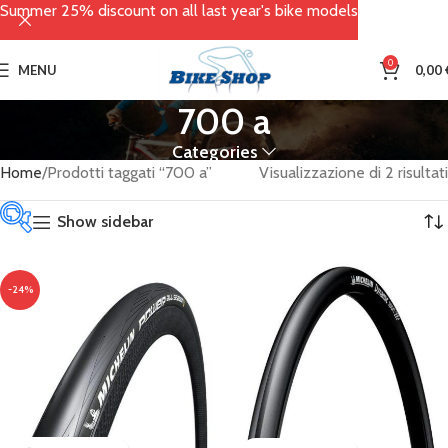
Summer 25% discount on all last year's bike models
0
MENU
0,00
700 a
Categories
Home
Prodotti taggati “700 a”
Visualizzazione di 2 risultati
Show sidebar
Categorie
-24%
prodotto
Abbigliamento
(66)