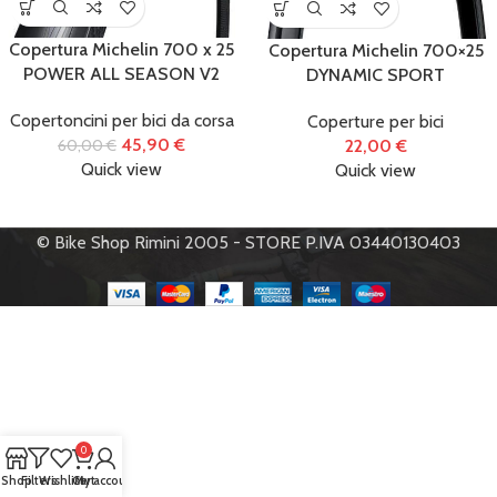
Accessori
(434)
Copertura Michelin 700 x 25
Copertura Michelin 700×25
Biciclette
(122)
POWER ALL SEASON V2
DYNAMIC SPORT
Copertoncini per bici da corsa
Coperture per bici
E-Bike
(86)
45,90
€
60,00
€
22,00
€
Quick view
Quick view
Monopattini
Elettrici
(1)
© Bike Shop Rimini 2005 - STORE P.IVA 03440130403
Officina e
manutenzione
(31)
Ricambi
(273)
0
Shop
Filters
Wishlist
Cart
My account