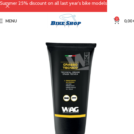
Summer 25% discount on all last year's bike models
0
MENU
0,00