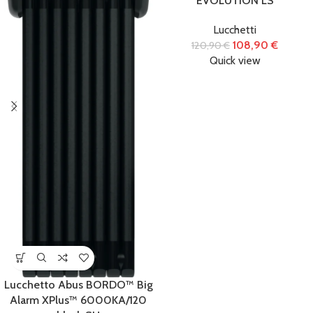
EVOLUTION LS
Lucchetti
108,90
€
120,90
€
Quick view
Lucchetto Abus BORDO™ Big
Alarm XPlus™ 6000KA/120