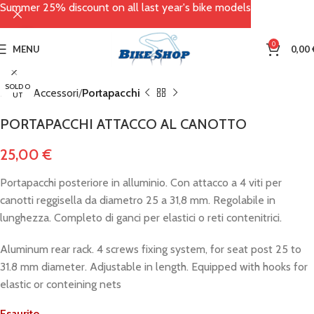
Summer 25% discount on all last year's bike models
Click to enlarge
0
MENU
0,00
SOLD O
Home
Accessori
Portapacchi
UT
PORTAPACCHI ATTACCO AL CANOTTO
25,00
€
Portapacchi posteriore in alluminio. Con attacco a 4 viti per
canotti reggisella da diametro 25 a 31,8 mm. Regolabile in
lunghezza. Completo di ganci per elastici o reti contenitrici.
Aluminum rear rack. 4 screws fixing system, for seat post 25 to
31.8 mm diameter. Adjustable in length. Equipped with hooks for
elastic or conteining nets
Esaurito