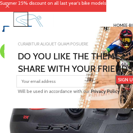
Summer 25% discount on all last year's bike models
HOME
E-B
CURABITUR ALIQUET QUAM POSUERE
HOT
DO YOU LIKE THE THEME?
SHARE WITH YOUR FRIENDS
Will be used in accordance with our
Privacy Policy