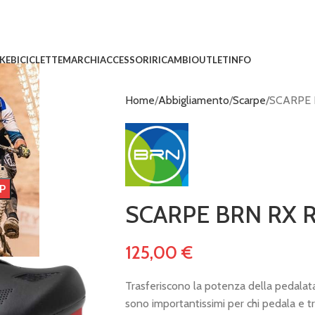
IKE
BICICLETTE
MARCHI
ACCESSORI
RICAMBI
OUTLET
INFO
Home
Abbigliamento
Scarpe
SCARPE 
!
SCARPE BRN RX 
125,00
€
Trasferiscono la potenza della pedalata a
sono importantissimi per chi pedala e tra