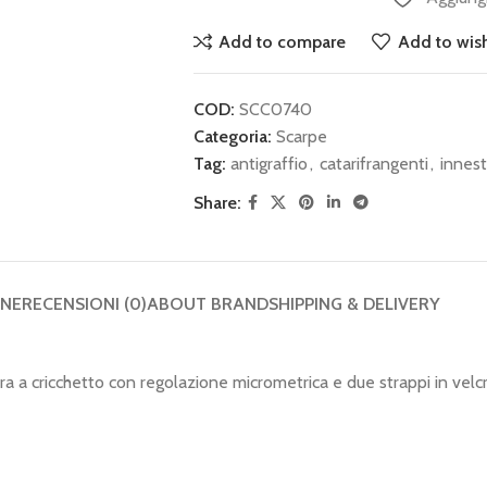
Add to compare
Add to wish
COD:
SCC0740
Categoria:
Scarpe
Tag:
antigraffio
,
catarifrangenti
,
innes
Share:
ONE
RECENSIONI (0)
ABOUT BRAND
SHIPPING & DELIVERY
sura a cricchetto con regolazione micrometrica e due strappi in velcr