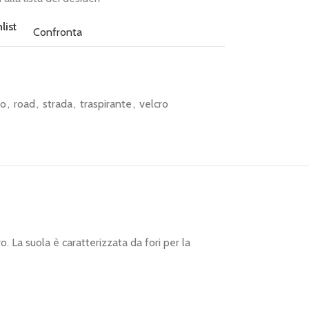
list
Confronta
to
,
road
,
strada
,
traspirante
,
velcro
o. La suola è caratterizzata da fori per la