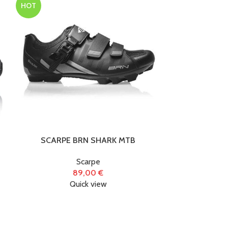
HOT
SCARPE BRN SHARK MTB
Scarp
Scarpe
89,00
€
Quick view