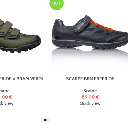
HOT
ERIDE VIBRAM VERDI
SCARPE BRN FREERIDE
carpe
Scarpe
9,00
€
89,00
€
ck view
Quick view