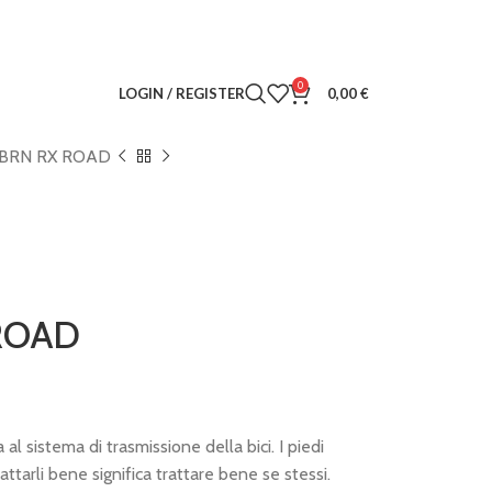
0
LOGIN / REGISTER
0,00
€
BRN RX ROAD
ROAD
l sistema di trasmissione della bici. I piedi
ttarli bene significa trattare bene se stessi.