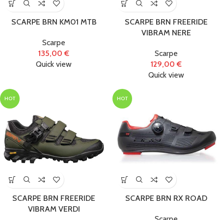
Accessori
(434)
SCARPE BRN KM01 MTB
SCARPE BRN FREERIDE
Biciclette
(122)
VIBRAM NERE
Scarpe
135,00
€
Scarpe
E-Bike
(86)
Quick view
129,00
€
Quick view
Monopattini
HOT
HOT
Elettrici
(1)
Officina e
manutenzione
(31)
Ricambi
(273)
SCARPE BRN FREERIDE
SCARPE BRN RX ROAD
VIBRAM VERDI
Scarpe