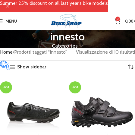
Summer 25% discount on all last year's bike models
0
MENU
0,00
innesto
Categories
Home
Prodotti taggati “innesto”
Visualizzazione di 10 risultati
Show sidebar
Categorie
HOT
HOT
prodotto
Abbigliamento
(66)