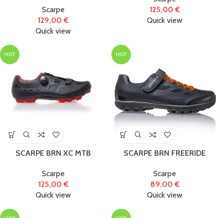
Ricambi per
Scarpe
125,00
€
Monopattino
129,00
€
Quick view
Quick view
Elettrico
(26)
HOT
HOT
Tag prodotto
SCARPE BRN XC MTB
SCARPE BRN FREERIDE
Scarpe
Scarpe
125,00
€
89,00
€
Quick view
Quick view